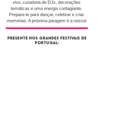
vivo, curadoria de DJs, decorações
temáticas e uma energia contagiante
.
Prepara-te para dançar, celebrar e criar
memórias. A próxima paragem é a nossa!
presente nos grandes festivais de
portugal:
Estamos presentes nos maiores festivais de
Portugal, como o Sol da Caparica, BR Fest e
Festas da Praia. Com experiência em atuações em
grandes palcos para multidões, garantimos um
efeito incrível de som, luz e efeitos especiais que
tornam as nossas festas memoráveis!
o sertanejinho em números: