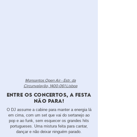
Monsantos Open Air - Estr. da
Circunvalação, 1400-061 Lisboa
Entre os Concertos, a Festa
Não Para!
O DJ assume a cabine para manter a energia lá
em cima, com um set que vai do sertanejo ao
pop e ao funk, sem esquecer os grandes hits
portugueses. Uma mistura feita para cantar,
dançar e não deixar ninguém parado.