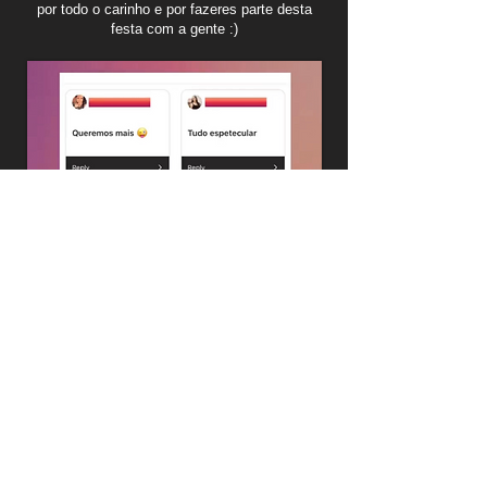
por todo o carinho e por fazeres parte desta
festa com a gente :)