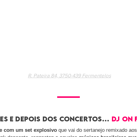
R. Pateira 84, 3750-439 Fermentelos
es e depois dos concertos…
dj on f
e com um set explosivo
que vai do sertanejo remixado aos