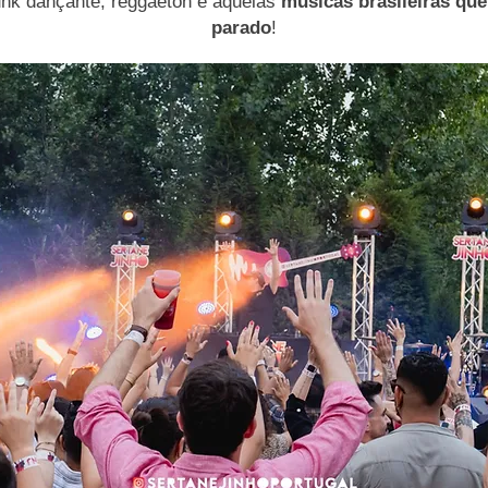
funk dançante, reggaeton e aquelas
músicas brasileiras qu
parado
!