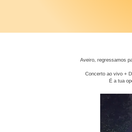
Aveiro, regressamos p
Concerto ao vivo + D
​É a tua o