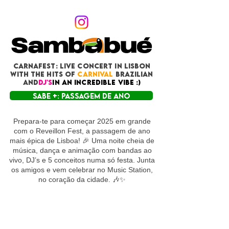
CARNAFEST: LIVE CONCERT in Lisbon
with THE HITS OF
CARNIVAL
BRAZILIAN
and
DJ's
in an incredible vibe :)
SABE +: PASSAGEM DE ANO
Prepara-te para começar 2025 em grande
com o Reveillon Fest, a passagem de ano
mais épica de Lisboa! 🎉 Uma noite cheia de
música, dança e animação com bandas ao
vivo, DJ’s e 5 conceitos numa só festa. Junta
os amigos e vem celebrar no Music Station,
no coração da cidade. 🎶✨