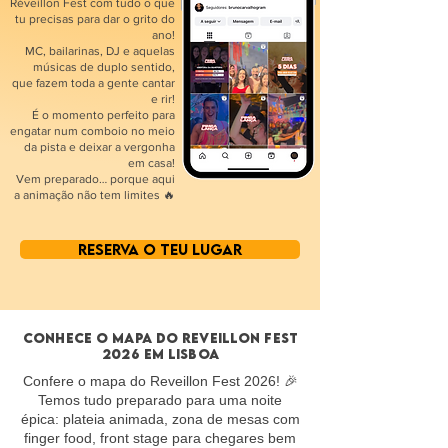
Réveillon Fest com tudo o que
tu precisas para dar o grito do
ano!
MC, bailarinas, DJ e aquelas
músicas de duplo sentido,
que fazem toda a gente cantar
e rir!
É o momento perfeito para
engatar num comboio no meio
da pista e deixar a vergonha
em casa!
Vem preparado… porque aqui
a animação não tem limites 🔥
RESERVA O TEU LUGAR
CONHECE O MAPA DO REVEILLON FEST
2026 EM LISBOA
Confere o mapa do Reveillon Fest 2026! 🎉
Temos tudo preparado para uma noite
épica: plateia animada, zona de mesas com
finger food, front stage para chegares bem