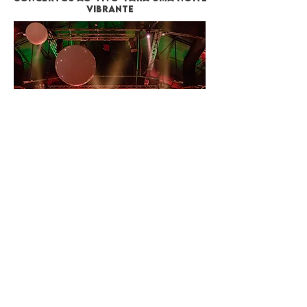
Vibrante
Prepara-te para uma passagem de ano em
Lisboa 2026, com concertos ao vivo, Dj´s,
plateia e zona VIP onde as música, a dança e a
celebração do novo ano garantem a festa de
ano mais animada de sempre em Lisboa!
RESERVAS COM DESCONTO