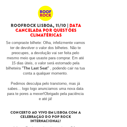
roofrock LISBOA, 11/10 |
DATA
CANCELADA POR QUESTÕES
CLIMATÉRICAS
Se compraste bilhete: Olha, infelizmente vamos
ter de devolver o valor dos bilhetes. Não te
preocupes, a devolução vai ser feita pelo
mesmo meio que usaste para comprar. Em até
15 dias úteis, o valor será estornado pela
bilheteira
"The Last Seat"
, podendo cair na tua
conta a qualquer momento.
Pedimos desculpa pelo transtorno, mas já
sabes... logo logo anunciamos uma nova data
para te pores a mexer!
Obrigado pela paciência
e até já!
CONCERTO AO VIVO em Lisboa com A
Celebração dO POP ROCK
INTERNACIONAL!