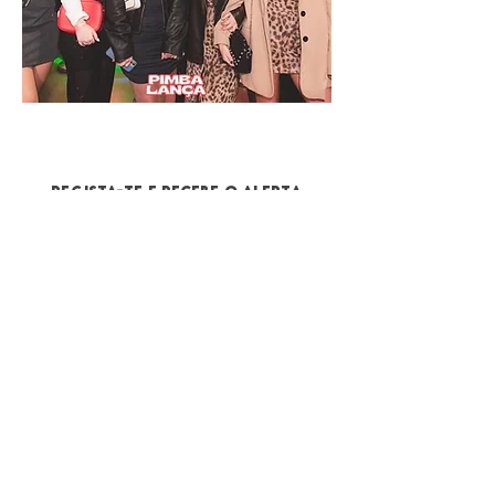
REGISTA-TE E RECEBE O ALERTA
PROMO
NA PRÓXIMA EDIÇÃO caso não
possas ir nesta!
Nome
Email
Telemóvel