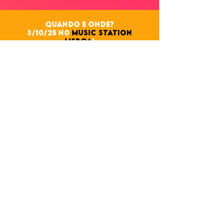
quando e onde?
3/10/25 n0
MUSIC STATION
LISBOA
!
Dia 3/10/25, sexta-feira a partir das 23h, o Chá
de Funk aterra no coração da Expo, para uma
noite única, cheia de emoção, dança e um
espectáculo brutal!
Av. Aquilino Ribeiro Machado 74,
1800-227 Lisboa