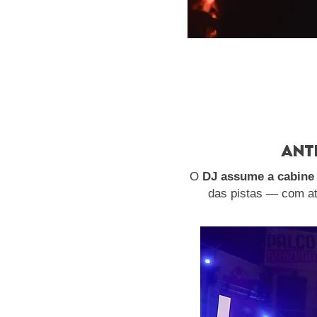
ant
O
DJ assume a cabine
das pistas — com at