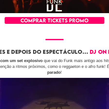
COMPRAR TICKETS PROMO
es e depois do ESPECTÁCULO…
dj on 
 com um set explosivo
que vai do Funk mais antigo aos hi
enção a ritmos próximos, como o reggaeton e o afro funk! 
parado
!