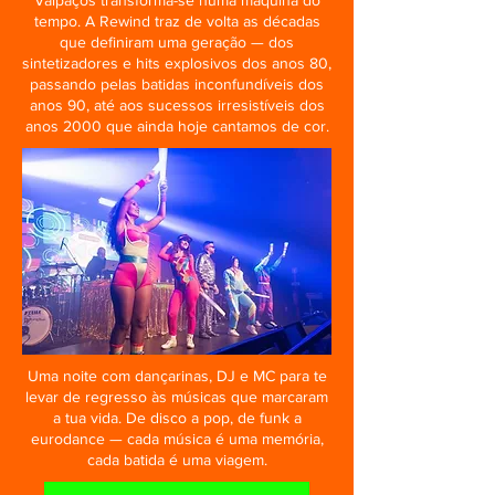
Valpaços transforma-se numa máquina do
tempo. A Rewind traz de volta as décadas
que definiram uma geração — dos
sintetizadores e hits explosivos dos anos 80,
passando pelas batidas inconfundíveis dos
anos 90, até aos sucessos irresistíveis dos
anos 2000 que ainda hoje cantamos de cor.
Uma noite com dançarinas, DJ e MC para te
levar de regresso às músicas que marcaram
a tua vida. De disco a pop, de funk a
eurodance — cada música é uma memória,
cada batida é uma viagem.