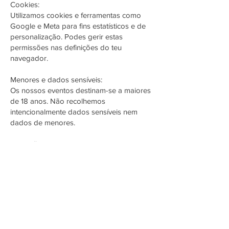
Cookies:
Utilizamos cookies e ferramentas como
Google e Meta para fins estatísticos e de
personalização. Podes gerir estas
permissões nas definições do teu
navegador.
Menores e dados sensíveis:
Os nossos eventos destinam-se a maiores
de 18 anos. Não recolhemos
intencionalmente dados sensíveis nem
dados de menores.
Alterações:
Esta política pode ser atualizada. A versão
mais recente estará sempre disponível
online.
Dúvidas ou pedidos adicionais?
Contacta-nos através do email:
contato@sombrasolene.pt