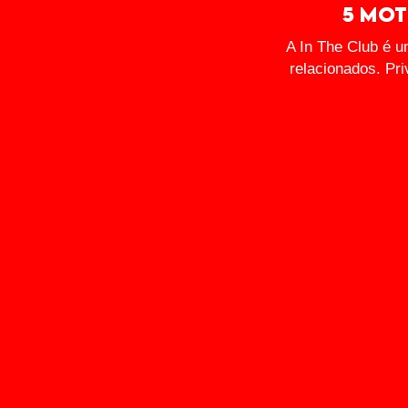
5 mot
A In The Club é 
relacionados. Pr