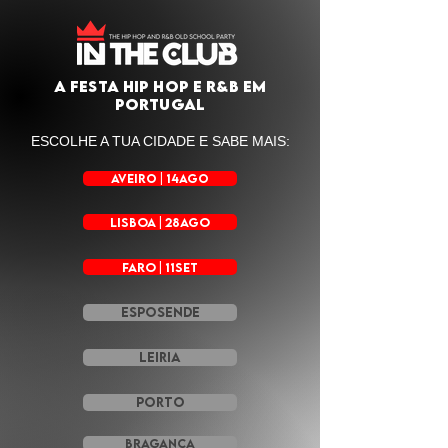
A festa hip hop e r&b em
portugal
ESCOLHE A TUA CIDADE E SABE MAIS:
AVEIRO | 14AGO
LISBOA | 28AGO
FARO | 11SET
ESPOSENDE
LEIRIA
PORTO
BRAGANÇA